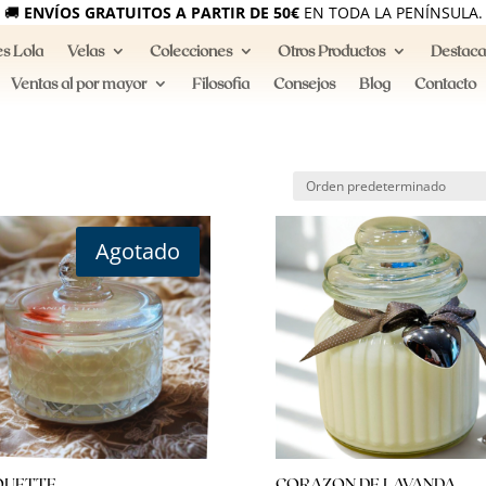
🚚
ENVÍOS GRATUITOS A PARTIR DE 50€
EN TODA LA PENÍNSULA.
s Lola
Velas
Colecciones
Otros Productos
Destac
Ventas al por mayor
Filosofia
Consejos
Blog
Contacto
Agotado
QUETTE
CORAZON DE LAVANDA