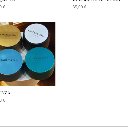
00
€
35,00
€
ENZA
00
€