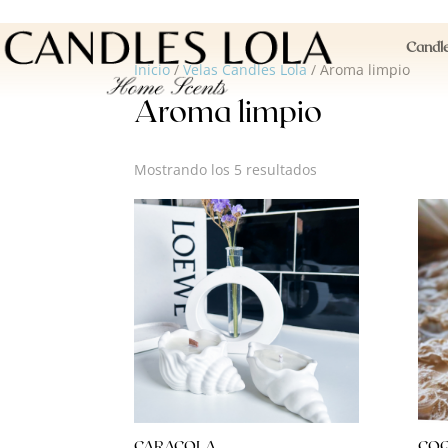
Candle
Inicio
/
Velas Candles Lola
/ Aroma limpio
Aroma limpio
Mostrando los 5 resultados
CARACOLA
CO