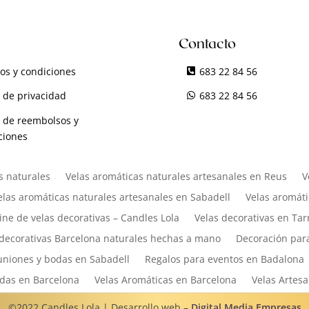
Contacto
os y condiciones
683 22 84 56
a de privacidad
683 22 84 56
a de reembolsos y
ciones
s naturales
Velas aromáticas naturales artesanales en Reus
V
elas aromáticas naturales artesanales en Sabadell
Velas aromáti
ine de velas decorativas – Candles Lola
Velas decorativas en Ta
 decorativas Barcelona naturales hechas a mano
Decoración par
niones y bodas en Sabadell
Regalos para eventos en Badalona
das en Barcelona
Velas Aromáticas en Barcelona
Velas Artes
©2022 Candles Lola | Desarrollo web –
Digital Media Empresas