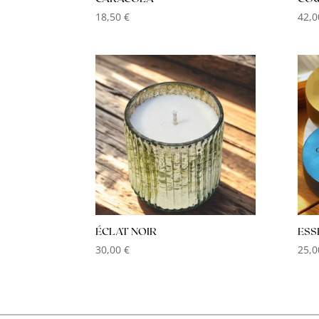
18,50
€
42,
ÉCLAT NOIR
ESS
30,00
€
25,