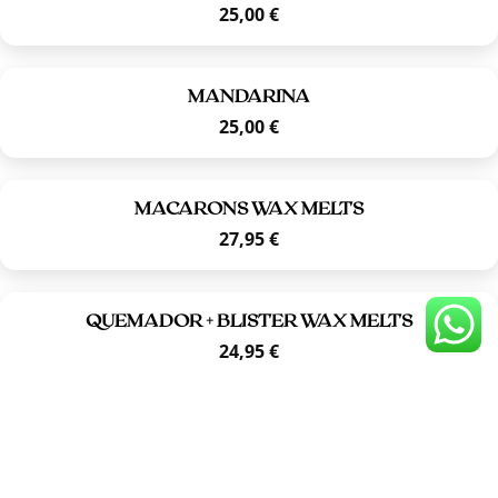
25,00
€
MANDARINA
25,00
€
MACARONS WAX MELTS
27,95
€
QUEMADOR + BLISTER WAX MELTS
24,95
€
PACK QUEMADOR + BOTANIC WAX CUBES
Rango
29,95
€
-
36,95
€
de