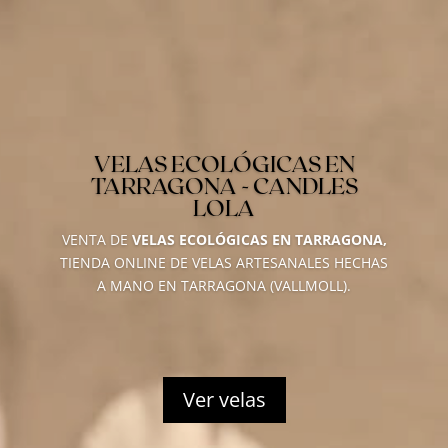
VELAS ECOLÓGICAS EN
TARRAGONA - CANDLES
LOLA
VENTA DE
VELAS ECOLÓGICAS EN TARRAGONA,
TIENDA ONLINE DE VELAS ARTESANALES HECHAS
A MANO EN TARRAGONA (VALLMOLL).
Ver velas