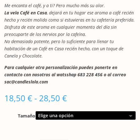
Me encanta el café, y a ti? Pero mucho más su olor.
La vela Café en Casa
, dejará en tu hogar ese aroma a café recién
hecho y recién molido como si estuvieras en tu cafetería preferida.
Disfruta de este aroma en cualquier momento del día sin
preocuparte de los nervios por la cafeína.
No demasiado potente, pero lo suficiente para llenar tu
habitación de un Café en Casa recién hecho, con un toque de
Canela y Chocolate.
Para cualquier otra personalización puedes ponerte en
contacto con nosotros al watsshap 683 228 456 o al correo
sac@candleslola.com
Rango
18,50
€
-
28,50
€
de
precios:
Tamaño
desde
18,50 €
hasta