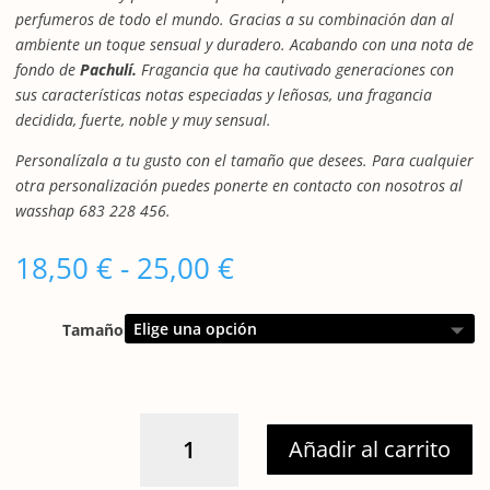
perfumeros de todo el mundo. Gracias a su combinación dan al
ambiente un toque sensual y duradero. Acabando con una nota de
fondo de
Pachulí.
Fragancia que ha cautivado generaciones con
sus características notas especiadas y leñosas, una fragancia
decidida, fuerte, noble y muy sensual.
Personalízala a tu gusto con el tamaño que desees. Para cualquier
otra personalización puedes ponerte en contacto con nosotros al
wasshap 683 228 456.
Rango
18,50
€
-
25,00
€
de
precios:
Tamaño
desde
18,50 €
hasta
25,00 €
HUMO
Añadir al carrito
DE
LEÑA.04