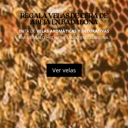
REGALA VELAS DE CERA DE
ABEJA EN BADALONA
ENTA DE
VELAS AROMÁTICAS Y DECORATIVAS
PARA REGALO HECHAS A MANO EN BADALONA.
Ver velas