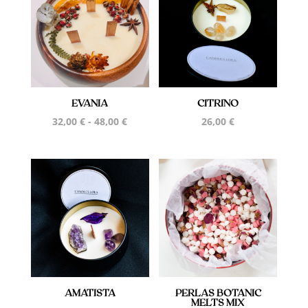
EVANIA
CITRINO
Rango
32,00
€
-
48,00
€
26,00
€
de
precios:
desde
32,00 €
hasta
48,00 €
AMATISTA
PERLAS BOTANIC
MELTS MIX