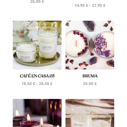
26,00
€
Rango
14,95
€
-
27,95
€
de
precios:
desde
14,95 €
hasta
27,95 €
CAFÉ EN CASA.05
BRUMA
Rango
18,50
€
-
28,50
€
25,00
€
de
precios:
desde
18,50 €
hasta