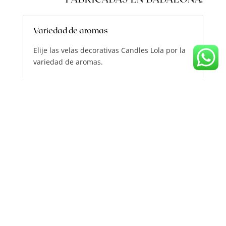
Variedad de aromas
Elije las velas decorativas Candles Lola por la
variedad de aromas.
Con el aroma de una vela Candles Lola puedes
Viajar por el mundo
Sentir sensaciones
Recordar tiempos pasados
Trasmitir sentimientos
Transmitir a alguien especial cualquier cosa
con las velas personalizadas.
¿No te convence ninguna de mis
combinaciones de aromas? Contacta conmigo
para
crear tu vela con fragancia
personalizada.